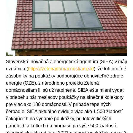
Slovenská inovačná a energetická agentúra (SIEA) v máji
oznámila (
https://zelenadomacnostiam.sk/
), že tohtoročné
zásobníky na poukážky podporujúce obnoviteľné zdroje
energie (OZE), z národného projektu Zelená
domácnostiam II, sú už naplnené. SIEA ešte mieni vydať
v priebehu pár mesiacov poukážky na slnečné kolektory
pre viac ako 180 domácností. V prípade tepelných
čerpadiel SIEA aktuálne eviduje viac ako 1 500 žiadostí
čakajúcich na vydanie poukážky, pri fotovoltických
paneloch a kotloch na biomasu po vyše 500 žiadostí.
Zároveň skrátila od júna 2021 platnosť poukážok z 5 na 3