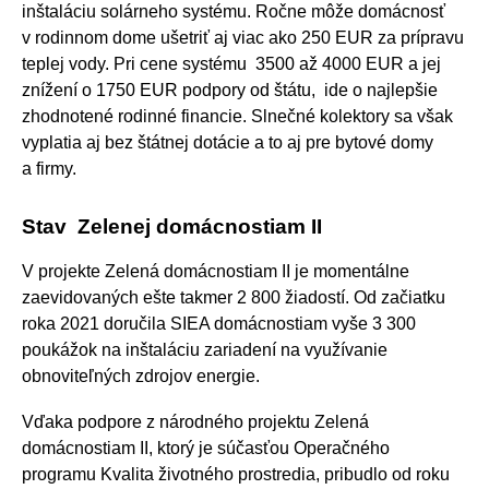
inštaláciu solárneho systému. Ročne môže domácnosť
v rodinnom dome ušetriť aj viac ako 250 EUR za prípravu
teplej vody. Pri cene systému 3500 až 4000 EUR a jej
znížení o 1750 EUR podpory od štátu, ide o najlepšie
zhodnotené rodinné financie. Slnečné kolektory sa však
vyplatia aj bez štátnej dotácie a to aj pre bytové domy
a firmy.
Stav Zelenej domácnostiam II
V projekte Zelená domácnostiam II je momentálne
zaevidovaných ešte takmer 2 800 žiadostí. Od začiatku
roka 2021 doručila SIEA domácnostiam vyše 3 300
poukážok na inštaláciu zariadení na využívanie
obnoviteľných zdrojov energie.
Vďaka podpore z národného projektu Zelená
domácnostiam II, ktorý je súčasťou Operačného
programu Kvalita životného prostredia, pribudlo od roku