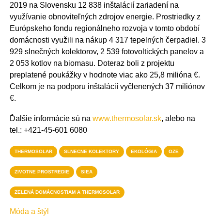
2019 na Slovensku 12 838 inštalácií zariadení na
využívanie obnoviteľných zdrojov energie. Prostriedky z
Európskeho fondu regionálneho rozvoja v tomto období
domácnosti využili na nákup 4 317 tepelných čerpadiel. 3
929 slnečných kolektorov, 2 539 fotovoltických panelov a
2 053 kotlov na biomasu. Doteraz boli z projektu
preplatené poukážky v hodnote viac ako 25,8 milióna €.
Celkom je na podporu inštalácií vyčlenených 37 miliónov
€.
Ďalšie informácie sú na
www.thermosolar.sk
, alebo na
tel.: +421-45-601 6080
THERMOSOLAR
SLNECNE KOLEKTORY
EKOLÓGIA
OZE
ZIVOTNE PROSTREDIE
SIEA
ZELENÁ DOMÁCNOSTIAM A THERMOSOLAR
Móda a štýl