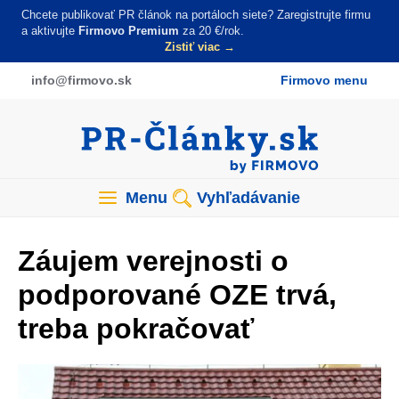
Skočiť
Chcete publikovať PR článok na portáloch siete? Zaregistrujte firmu
na
a aktivujte
Firmovo Premium
za 20 €/rok.
Zistiť viac →
hlavný
obsah
info
@firmovo
.sk
Firmovo menu
Menu
Vyhľadávanie
Záujem verejnosti o
podporované OZE trvá,
treba pokračovať