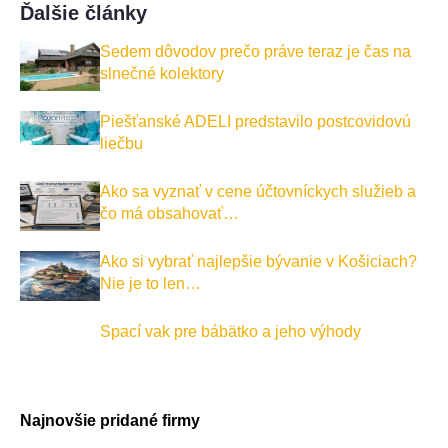
Ďalšie články
Sedem dôvodov prečo práve teraz je čas na
slnečné kolektory
Piešťanské ADELI predstavilo postcovidovú
liečbu
Ako sa vyznať v cene účtovníckych služieb a
čo má obsahovať…
Ako si vybrať najlepšie bývanie v Košiciach?
Nie je to len…
Spací vak pre bábätko a jeho výhody
Najnovšie pridané firmy