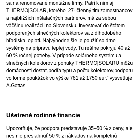
sa na renomované montážne firmy. Patrí k nim aj
THERMO|SOLAR, ktorého 27- členný tím zamestnancov
a najbližších inštalačných partnerov, má za sebou
väčšinu realizácii na Slovensku. Investovať do štátom
podporených slnečných kolektorov sa z dlhodobého
hľadiska oplatí. Najvýhodnejšie je použiť solárne
systémy na prípravu teplej vody. Tu reálne pokryjú 40 až
60 % ročnej potreby. V prípade solárneho systému a
slnečných kolektorov z ponuky THERMO|SOLARU môžu
domácnosti dostať,podľa typu a počtu kolektorov,podporu
vo forme poukážok vo výške 781 až 1750 eur,“ vysvetľuje
A.Gottas.
Ušetrené rodinné financie
Upozorňuje, že podpora predstavuje 35–50 % z ceny, ale
nesmie presiahnuť 50 % z nákladov na kompletnú