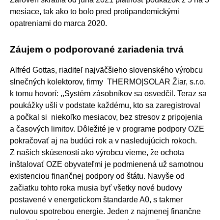
mesiace, tak ako to bolo pred protipandemickými
opatreniami do marca 2020.
Záujem o podporované zariadenia trvá
Alfréd Gottas, riaditeľ najväčšieho slovenského výrobcu
slnečných kolektorov, firmy THERMO|SOLAR Žiar, s.r.o.
k tomu hovorí: ,,Systém zásobníkov sa osvedčil. Teraz sa
poukážky ušli v podstate každému, kto sa zaregistroval
a počkal si niekoľko mesiacov, bez stresov z pripojenia
a časových limitov. Dôležité je v programe podpory OZE
pokračovať aj na budúci rok a v nasledujúcich rokoch.
Z našich skúseností ako výrobcu vieme, že ochota
inštalovať OZE obyvateľmi je podmienená už samotnou
existenciou finančnej podpory od štátu. Navyše od
začiatku tohto roka musia byť všetky nové budovy
postavené v energetickom štandarde A0, s takmer
nulovou spotrebou energie. Jeden z najmenej finančne