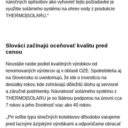
náročných spôsobov ako vyhovieť tejto požiadavke je
využitie solárneho systému na ohrev vody z produkcie
THERMO|SOLARU.“
Slováci začínajú oceňovať kvalitu pred
cenou
Neustále rastie podiel kvalitných výrobkov od
renomovaných výrobcov aj v oblasti OZE. Spotrebitelia aj
na Slovensku si uvedomujú, že ide o investíciu na
desiatky rokov, kde zohrávajú dôležitú úlohu aj servisné
a záručné podmienky. Návratnosť solárneho systému z
THERMO|SOLARU je so štátnou podporou na úrovni cca
7 rokov a jeho životnosť viac ako 40 rokov.
,,Pri voľbe typu slnečných kolektorov dlhodobo varujeme
pred lacnými ázijskými výrobkami a odporúčame obracať