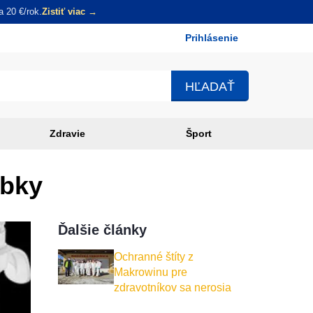
 20 €/rok.
Zistiť viac →
Prihlásenie
Používateľské
menu
Zdravie
Šport
obky
Ďalšie články
Ochranné štíty z
Makrowinu pre
zdravotníkov sa nerosia