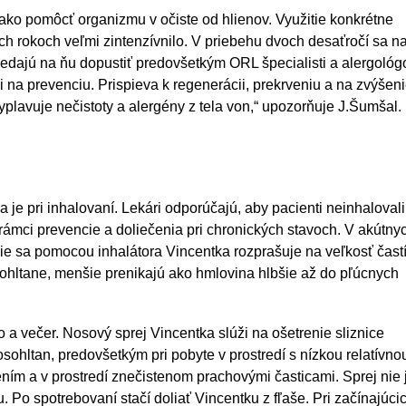
ko pomôcť organizmu v očiste od hlienov. Využitie konkrétne
ch rokoch veľmi zintenzívnilo. V priebehu dvoch desaťročí sa n
edajú na ňu dopustiť predovšetkým ORL špecialisti a alergológ
 i na prevenciu. Prispieva k regenerácii, prekrveniu a na zvýšen
vyplavuje nečistoty a alergény z tela von,“ upozorňuje J.Šumšal.
a je pri inhalovaní. Lekári odporúčajú, aby pacienti neinhalovali
rámci prevencie a doliečenia pri chronických stavoch. V akútny
ácie sa pomocou inhalátora Vincentka rozprašuje na veľkosť čast
sohltane, menšie prenikajú ako hmlovina hlbšie až do pľúcnych
o a večer. Nosový sprej Vincentka slúži na ošetrenie sliznice
osohltan, predovšetkým pri pobyte v prostredí s nízkou relatívno
ním a v prostredí znečistenom prachovými časticami. Sprej nie 
 Po spotrebovaní stačí doliať Vincentku z fľaše. Pri začínajúci