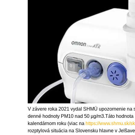
V závere roka 2021 vydal SHMÚ upozornenie na sm
denné hodnoty PM10 nad 50 µg/m3.Táto hodnota nes
kalendárnom roku (viac na
https://www.shmu.sk/
rozptylová situácia na Slovensku hlavne v Jelšav