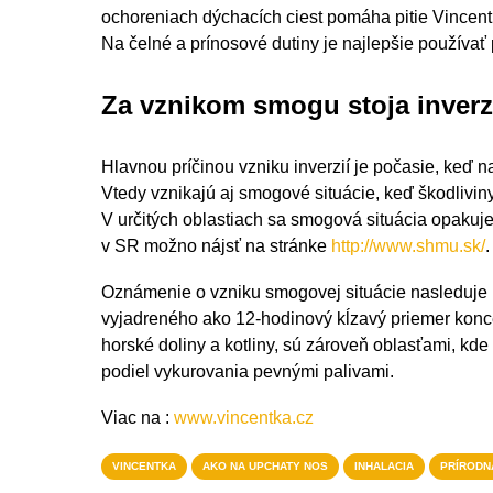
ochoreniach dýchacích ciest pomáha pitie Vincent
Na čelné a prínosové dutiny je najlepšie používa
Za vznikom smogu stoja inverz
Hlavnou príčinou vzniku inverzií je počasie, keď na
Vtedy vznikajú aj smogové situácie, keď škodliviny
V určitých oblastiach sa smogová situácia opakuj
v SR možno nájsť na stránke
http://www.shmu.sk/
.
Oznámenie o vzniku smogovej situácie nasleduje
vyjadreného ako 12-hodinový kĺzavý priemer konce
horské doliny a kotliny, sú zároveň oblasťami, kde 
podiel vykurovania pevnými palivami.
Viac na :
www.vincentka.cz
VINCENTKA
AKO NA UPCHATY NOS
INHALACIA
PRÍRODN