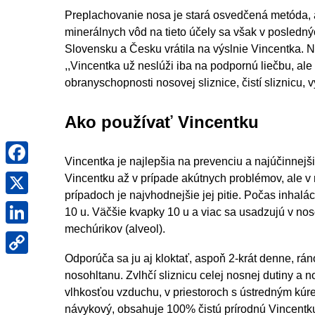
Preplachovanie nosa je stará osvedčená metóda, a
minerálnych vôd na tieto účely sa však v posledný
Slovensku a Česku vrátila na výslnie Vincentka. N
,,Vincentka už neslúži iba na podpornú liečbu, ale
obranyschopnosti nosovej sliznice, čistí sliznicu, 
Ako používať Vincentku
Facebook
Vincentka je najlepšia na prevenciu a najúčinnejši
X
Vincentku až v prípade akútnych problémov, ale v 
prípadoch je najvhodnejšie jej pitie. Počas inhal
LinkedIn
10 u. Väčšie kvapky 10 u a viac sa usadzujú v no
mechúrikov (alveol).
Copy
Link
Odporúča sa ju aj kloktať, aspoň 2-krát denne, rán
nosohltanu. Zvlhčí sliznicu celej nosnej dutiny a n
vlhkosťou vzduchu, v priestoroch s ústredným kúre
návykový, obsahuje 100% čistú prírodnú Vincentku.