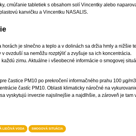
ky, cmúľanie tabletiek s obsahom solí Vincentky alebo naparov
ť plastovú kanvičku a Vincentku NASALIS.
ie
 horách je slnečno a teplo a v dolinách sa držia hmly a nižšie te
 v ovzduší sa nemôžu rozptýliť a zvyšuje sa ich koncentrácia.
e každú zimu. Aktuálne i všeobecné informácie o smogovej situá
 pre častice PM10 po prekročení informačného prahu 100 µg/m3
ntrácie častíc PM10. Oblasti klimaticky náročné na vykurovani
sa vyskytujú inverzie najsilnejšie a najdlhšie, a zároveň je tam
Á LIEČIVÁ VODA
SMOGOVÁ SITUÁCIA