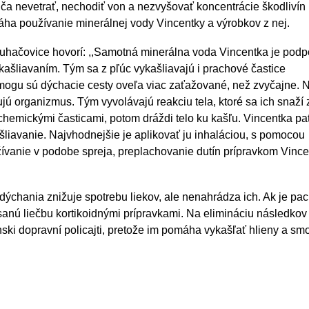
a nevetrať, nechodiť von a nezvyšovať koncentrácie škodlivín
a používanie minerálnej vody Vincentky a výrobkov z nej.
, Luhačovice hovorí: ,,Samotná minerálna voda Vincentka je pod
ašliavaním. Tým sa z pľúc vykašliavajú i prachové častice
mogu sú dýchacie cesty oveľa viac zaťažované, než zvyčajne. 
kujú organizmus. Tým vyvolávajú reakciu tela, ktoré sa ich snaží 
hemickými časticami, potom dráždi telo ku kašľu. Vincentka pat
liavanie. Najvhodnejšie je aplikovať ju inhaláciou, s pomocou
ívanie v podobe spreja, preplachovanie dutín prípravkom Vinc
ýchania znižuje spotrebu liekov, ale nenahrádza ich. Ak je pac
sanú liečbu kortikoidnými prípravkami. Na elimináciu následkov
ski dopravní policajti, pretože im pomáha vykašľať hlieny a s