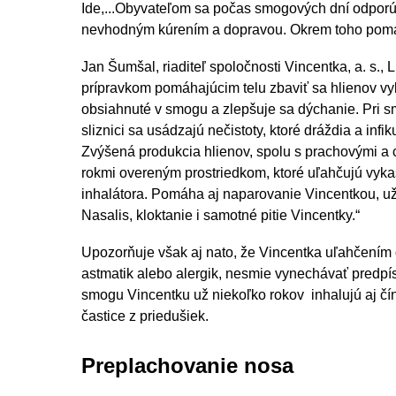
Ide,...Obyvateľom sa počas smogových dní odporúč
nevhodným kúrením a dopravou. Okrem toho pomáh
Jan Šumšal, riaditeľ spoločnosti Vincentka, a. s.
prípravkom pomáhajúcim telu zbaviť sa hlienov vyk
obsiahnuté v smogu a zlepšuje sa dýchanie. Pri s
sliznici sa usádzajú nečistoty, ktoré dráždia a infi
Zvýšená produkcia hlienov, spolu s prachovými a c
rokmi overeným prostriedkom, ktoré uľahčujú vykaš
inhalátora. Pomáha aj naparovanie Vincentkou, už
Nasalis, kloktanie i samotné pitie Vincentky.“
Upozorňuje však aj nato, že Vincentka uľahčením d
astmatik alebo alergik, nesmie vynechávať predpí
smogu Vincentku už niekoľko rokov inhalujú aj čín
častice z priedušiek.
Preplachovanie nosa