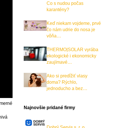
Co s nudou počas
karantény?
Keď niekam vojdeme, prvé
čo nám udrie do nosa je
vôňa…
THERMO|SOLAR vyrába
ekologické i ekonomicky
zaujímavé…
Ako si predĺžiť vlasy
doma? Rýchlo,
jednoducho a bez…
emerné
Najnovšie pridané firmy
nivá
Dobrý Servis s. r. o.