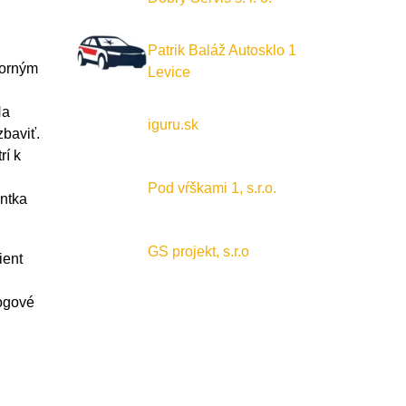
Patrik Baláž Autosklo 1
porným
Levice
Na
iguru.sk
zbaviť.
rí k
Pod vŕškami 1, s.r.o.
entka
GS projekt, s.r.o
ient
mogové