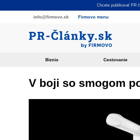
Skočiť
Chcete publikovať PR čl
na
info
@firmovo
.sk
Firmovo menu
hlavný
obsah
Biznis
Cestovanie
Article
categories
V boji so smogom po
PR
sites