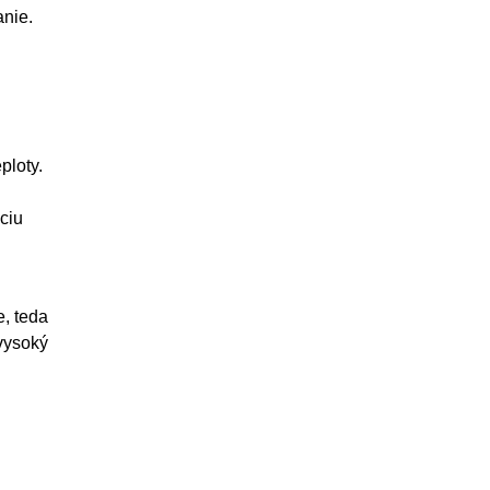
anie.
ploty.
ciu
e, teda
 vysoký