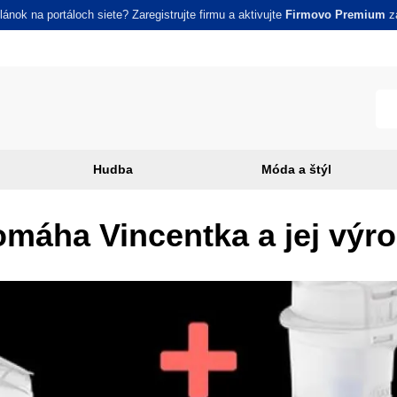
ánok na portáloch siete? Zaregistrujte firmu a aktivujte
Firmovo Premium
za
Hudba
Móda a štýl
máha Vincentka a jej výr