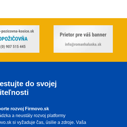
estujte do svojej
iteľnosti
orte rozvoj Firmovo.sk
dzka a neustály rozvoj platformy
vo.sk si vyžaduje čas, úsilie a zdroje. Vaša