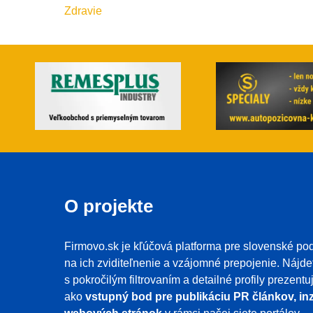
Zdravie
O projekte
Firmovo.sk je kľúčová platforma pre slovenské pod
na ich zviditeľnenie a vzájomné prepojenie. Nájde
s pokročilým filtrovaním a detailné profily prezent
ako
vstupný bod pre publikáciu PR článkov, inz