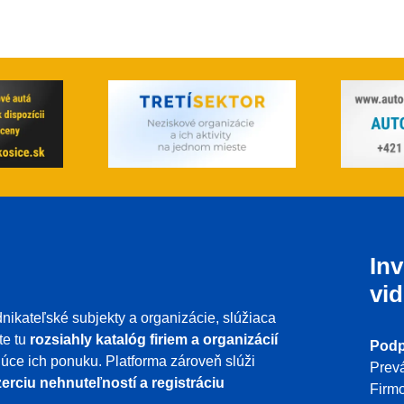
Inv
vid
nikateľské subjekty a organizácie, slúžiaca
te tu
rozsiahly katalóg firiem a organizácií
Podp
ujúce ich ponuku. Platforma zároveň slúži
Prevá
erciu nehnuteľností a registráciu
Firmo