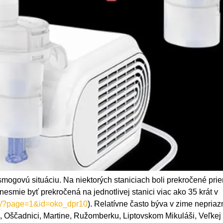
ogovú situáciu. Na niektorých staniciach boli prekročené pri
mie byť prekročená na jednotlivej stanici viac ako 35 krát v
sk/?page=1&id=oko_dpr10
). Relatívne často býva v zime nepriaz
e, Oščadnici, Martine, Ružomberku, Liptovskom Mikuláši, Veľkej