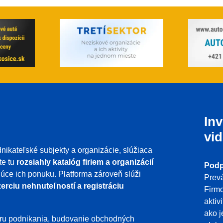
Inv
vid
nikateľské subjekty a organizácie, slúžiaca
te tu
rozsiahly katalóg firiem a organizácií
Podp
ujúce ich ponuku. Platforma zároveň slúži
Prevá
erciu nehnuteľností a registráciu
Firmo
aktiv
ako j
poru podnikania, budovanie obchodných