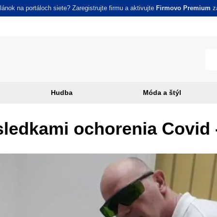
ánok na portáloch siete? Zaregistrujte firmu a aktivujte
Firmovo Premium
za
Hudba
Móda a štýl
sledkami ochorenia Covid 