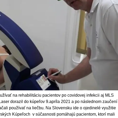
vať na rehabilitáciu pacientov po covidovej infekcii aj MLS
 Laser dorazil do kúpeľov 9.apríla 2021 a po následnom zaučení
čali používať na liečbu. Na Slovensku ide o ojedinelé využitie
ovských Kúpeľoch v súčasnosti pomáhajú pacientom, ktorí mali