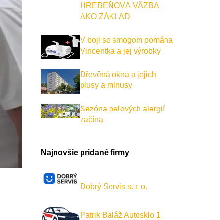
HREBEŇOVÁ VÄZBA
AKO ZÁKLAD
V boji so smogom pomáha
Vincentka a jej výrobky
Dřevěná okna a jejich
plusy a minusy
Sezóna peľových alergií
začína
Najnovšie pridané firmy
Dobrý Servis s. r. o.
Patrik Baláž Autosklo 1