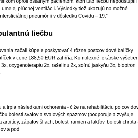
íkom oproti ostatným pacientom, ktorí túto liečbu nepodstúpili 
a umelej pľúcnej ventilácii. Výsledky tiež ukazujú na možné
ntersticiálnej pneumónii v dôsledku Covidu – 19.“
bulantnú liečbu
ovania začali kúpele poskytovať 4 rôzne postcovidové balíčky
 balíček v cene 188,50 EUR zahŕňa: Komplexné lekárske vyšetren
e 3x, oxygenoterapiu 2x, rašelinu 2x, soľnú jaskyňu 3x, bioptron
.
ou a trpia následkami ochorenia - čiže na rehabilitáciu po covido
iečbu bolesti svalov a svalových spazmov (podporuje a zvyšuje
 artritídy, zápalov šliach, bolesti ramien a lakťov, bolesti chrbta
dov a pod.