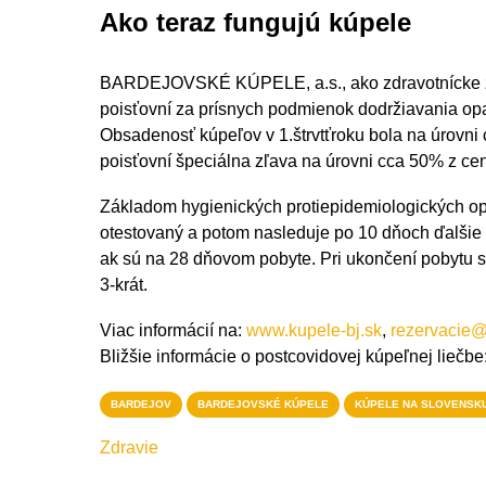
Ako teraz fungujú kúpele
BARDEJOVSKÉ KÚPELE, a.s., ako zdravotnícke zar
poisťovní za prísnych podmienok dodržiavania op
Obsadenosť kúpeľov v 1.štrvtťroku bola na úrovni 
poisťovní špeciálna zľava na úrovni cca 50% z ce
Základom hygienických protiepidemiologických opat
otestovaný a potom nasleduje po 10 dňoch ďalšie te
ak sú na 28 dňovom pobyte. Pri ukončení pobytu sú 
3-krát.
Viac informácií na:
www.kupele-bj.sk
,
rezervacie@
Bližšie informácie o postcovidovej kúpeľnej liečb
BARDEJOV
BARDEJOVSKÉ KÚPELE
KÚPELE NA SLOVENSK
Zdravie