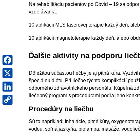
Na rehabilitáciu pacientov po Covid – 19 sa odpo
vzdelávania:
10 aplikácii MLS laserovej terapie každý deň, ale
10 aplikácii magnetoterapie každý deň, alebo obd
Ďalšie aktivity na podporu lie
Facebook
X
Dôležitou súčasťou liečby je aj pitná kúra. Vyzdvihn
špeciálnu diétu. Pri liečbe týchto komplikácií p
LinkedIn
odborného zdravotníckeho personálu. Kúpeľná zdrav
liečebný program s procedúrami podľa jeho konkré
Copy
Link
Procedúry na liečbu
Sú to napríklad: Inhalácie, pitné kúry, oxygenoter
vodou, soľná jaskyňa, biolampa, masáže, vodoliečb