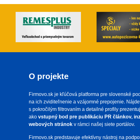
O projekte
Firmovo.sk je kľúčová platforma pre slovenské pod
na ich zviditeľnenie a vzájomné prepojenie. Nájde
s pokročilým filtrovaním a detailné profily prezent
ako
vstupný bod pre publikáciu PR článkov, inz
webových stránok
v rámci našej siete portálov.
Firmovo.sk predstavuje efektívny nástroj na pod