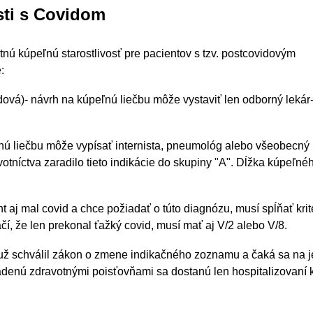
osti s Covidom
nú kúpeľnú starostlivosť pre pacientov s tzv. postcovidovým
:
ová)- návrh na kúpeľnú liečbu môže vystaviť len odborný lekár
ľnú liečbu môže vypísať internista, pneumológ alebo všeobecný 
otníctva zaradilo tieto indikácie do skupiny "A". Dĺžka kúpeľné
t aj mal covid a chce požiadať o túto diagnózu, musí spĺňať krit
í, že len prekonal ťažký covid, musí mať aj V/2 alebo V/8.
už schválil zákon o zmene indikačného zoznamu a čaká sa na 
denú zdravotnými poisťovňami sa dostanú len hospitalizovaní kl