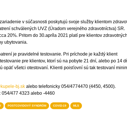
iadenie v súčasnosti poskytujú svoje služby klientom zdravo
atrení schválených UVZ (Úradom verejného zdravotníctva) SR.
cca 20%. Pritom do 30.apríla 2021 platí pre klientov zdravotnýc
ny ubytovania.
rení je pravidelné testovanie. Pri príchode je každý klient
stovanie pre klientov, ktorí sú na pobyte 21 dní, alebo po 14 d
opäť všetci otestovaní. Klienti poisťovní sú tak testovaní mini
kupele-bj.sk
alebo telefonicky 054/4774470 (4450, 4500).
e: 054/477 4323 alebo -4460
U
POSTCOVIDOVÝ SYNDRÓM
COVID-19
MLS