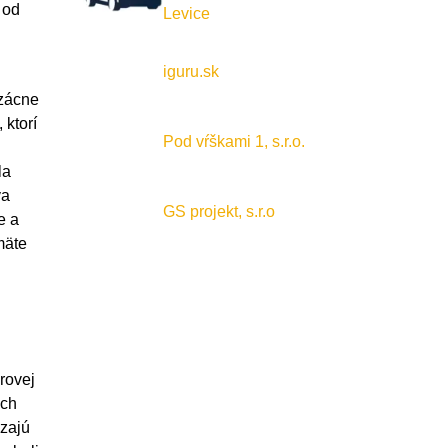
 od
Levice
iguru.sk
vzácne
 ktorí
Pod vŕškami 1, s.r.o.
la
va
GS projekt, s.r.o
e a
mäte
rovej
ych
dzajú