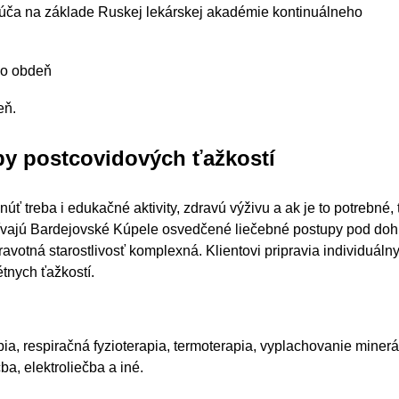
rúča na základe Ruskej lekárskej akadémie kontinuálneho
bo obdeň
eň.
čby postcovidových ťažkostí
úť treba i edukačné aktivity, zdravú výživu a ak je to potrebné, 
oužívajú Bardejovské Kúpele osvedčené liečebné postupy pod do
otná starostlivosť komplexná. Klientovi pripravia individuáln
tnych ťažkostí.
apia, respiračná fyzioterapia, termoterapia, vyplachovanie miner
a, elektroliečba a iné.