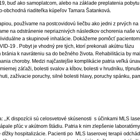
19, buď ako samoplatcom, alebo na základe preplatenia pobytu
ko-obchodná riaditeľka kúpeľov Tamara Šatanková.
apiou, používame na postcovidovú liečbu ako jedni z prvých na
vame na odstránenie nepriaznivých následkov ochorenia naše 
ndividuálne a skupinové inhalácie. Dokážeme pomôcť pacientom,
ID-19 . Pobyt je vhodný pre tých, ktorí prekonali akútnu fázu
m bránia k navráteniu sa do bežného života. Rehabilitácia by ma
nania choroby. Medzi najčastejšie komplikácie patria veľká úna
iernej záťaži, bolesti svalov a kĺbov, bolesti v hrudníku, tŕpnuti
uti, zažívacie poruchy, silné bolesti hlavy, poruchy spánku, pa
: ,,K dispozícii sú celosvetové skúsenosti s účinkami MLS lase
ápale pľúc v akútnom štádiu. Patria k nim zlepšenie laboratórn
e dĺžky hospitalizácie. Pacienti po MLS laserovej terapii odchá