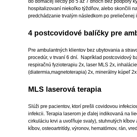
do domácej liečby po 5 až 7 dňoch bez podpory kysl
hospitalizovaní niekoľko týždňov, alebo skončili n
predchádzanie trvalým následkom po preliečenej i
4 postcovidové balíčky pre am
Pre ambulantných klientov bez ubytovania a strav
procedúr, v trvaní 6 dní. Napríklad postcovidový
respiračnú fyzioterapiu 2x, laser MLS 2x, inhaláci
(diatermia,magnetoterapia) 2x, minerálny kúpeľ 2x
MLS laserová terapia
Slúži pre pacientov, ktorí prešli covidovou infekci
infekcii. Terapia laserom je ďalej indikovaná na l
cirkuláciu krvi a uvoľňuje svaly), stuhnutých kĺbov a
kĺbov, osteoartritídy, výronov, hematómov, rán, vre