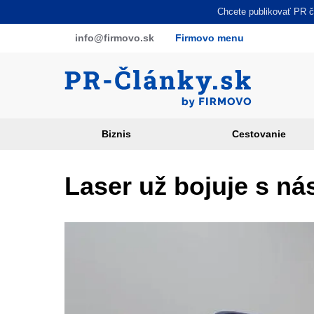
Skočiť
Chcete publikovať PR čl
na
info
@firmovo
.sk
Firmovo menu
hlavný
obsah
Biznis
Cestovanie
Article
categories
Laser už bojuje s ná
PR
sites