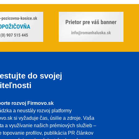
estujte do svojej
iteľnosti
orte rozvoj Firmovo.sk
dzka a neustály rozvoj platformy
vo.sk si vyžaduje čas, úsilie a zdroje. Vaša
ita a využívanie našich prémiových služieb –
e topovanie profilov, publikácia PR článkov