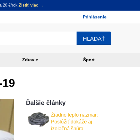
 20 €/rok.
Zistiť viac →
Prihlásenie
Používateľské
menu
Zdravie
Šport
-19
Ďalšie články
Žiadne teplo nazmar:
Poslúžiť dokáže aj
izolačná šnúra