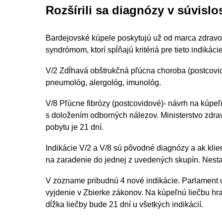
Rozšírili sa diagnózy v súvisl
Bardejovské kúpele poskytujú už od marca zdravot
syndrómom, ktorí spĺňajú kritériá pre tieto indikácie
V/2 Zdĺhavá obštrukčná pľúcna choroba (postcovid
pneumológ, alergológ, imunológ.
V/8 Pľúcne fibrózy (postcovidové)- návrh na kúpe
s doložením odborných nálezov. Ministerstvo zdrav
pobytu je 21 dní.
Indikácie V/2 a V/8 sú pôvodné diagnózy a ak klien
na zaradenie do jednej z uvedených skupín. Nestač
V zozname pribudnú 4 nové indikácie. Parlament 
vyjdenie v Zbierke zákonov. Na kúpeľnú liečbu hra
dĺžka liečby bude 21 dní u všetkých indikácií.