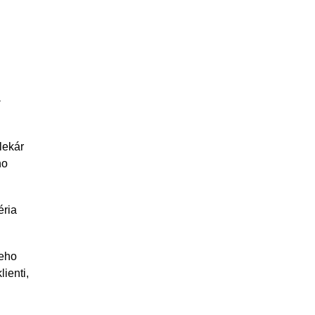
-
lekár
ho
éria
jeho
ienti,