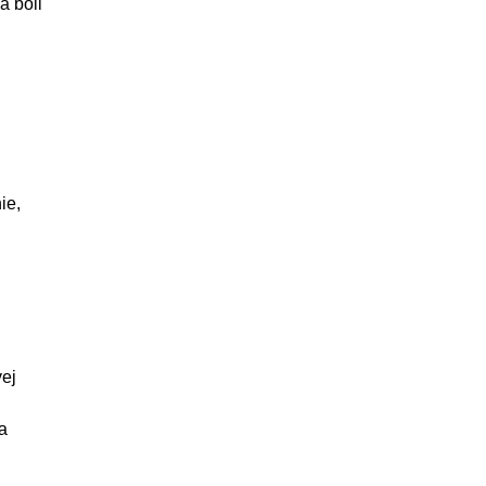
a boli
ie,
vej
 a