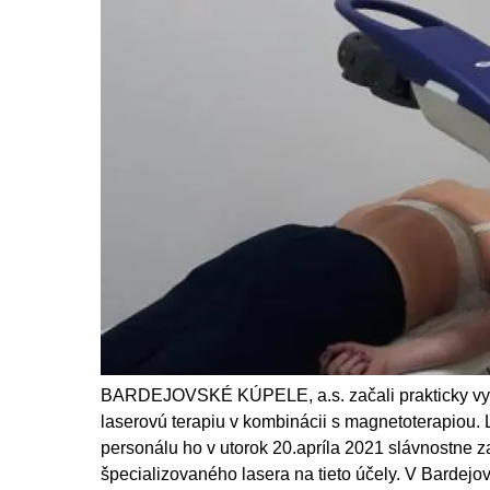
BARDEJOVSKÉ KÚPELE, a.s. začali prakticky využí
laserovú terapiu v kombinácii s magnetoterapiou.
personálu ho v utorok 20.apríla 2021 slávnostne za
špecializovaného lasera na tieto účely. V Bardej