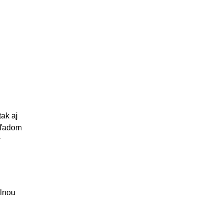
tak aj
hľadom
y
álnou