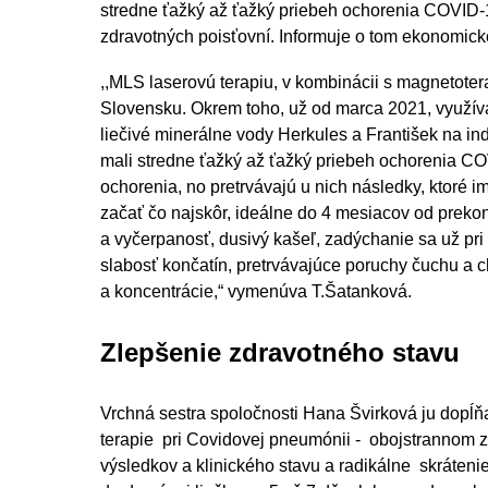
stredne ťažký až ťažký priebeh ochorenia COVID-
zdravotných poisťovní. Informuje o tom ekonomic
,,MLS laserovú terapiu, v kombinácii s magnetoter
Slovensku. Okrem toho, už od marca 2021, využí
liečivé minerálne vody Herkules a František na i
mali stredne ťažký až ťažký priebeh ochorenia COV
ochorenia, no pretrvávajú u nich následky, ktoré i
začať čo najskôr, ideálne do 4 mesiacov od preko
a vyčerpanosť, dusivý kašeľ, zadýchanie sa už pri m
slabosť končatín, pretrvávajúce poruchy čuchu a ch
a koncentrácie,“ vymenúva T.Šatanková.
Zlepšenie zdravotného stavu
Vrchná sestra spoločnosti Hana Švirková ju dopĺňa
terapie pri Covidovej pneumónii - obojstrannom z
výsledkov a klinického stavu a radikálne skráteni